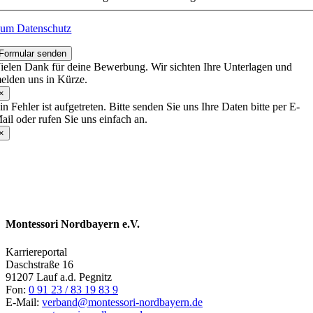
um Datenschutz
Formular senden
ielen Dank für deine Bewerbung. Wir sichten Ihre Unterlagen und
elden uns in Kürze.
×
in Fehler ist aufgetreten. Bitte senden Sie uns Ihre Daten bitte per E-
ail oder rufen Sie uns einfach an.
×
Montessori Nordbayern e.V.
Karriereportal
Daschstraße 16
91207 Lauf a.d. Pegnitz
Fon:
0 91 23 / 83 19 83 9
E-Mail:
verband@montessori-nordbayern.de