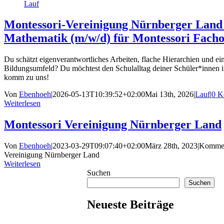
Lauf
Montessori-Vereinigung Nürnberger Land 
Mathematik (m/w/d) für Montessori Facho
Du schätzt eigenverantwortliches Arbeiten, flache Hierarchien und ei
Bildungsumfeld? Du möchtest den Schulalltag deiner Schüler*innen in
komm zu uns!
Von
Ebenhoeh
|
2026-05-13T10:39:52+02:00
Mai 13th, 2026
|
Lauf
|
0 K
Weiterlesen
Montessori Vereinigung Nürnberger Land
Von
Ebenhoeh
|
2023-03-29T09:07:40+02:00
März 28th, 2023
|
Komment
Vereinigung Nürnberger Land
Weiterlesen
Suchen
Suchen
Neueste Beiträge