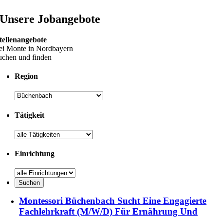
Unsere Jobangebote
tellenangebote
ei Monte in Nordbayern
uchen und finden
Region
Tätigkeit
Einrichtung
Montessori Büchenbach Sucht Eine Engagierte
Fachlehrkraft (m/w/d) Für Ernährung Und